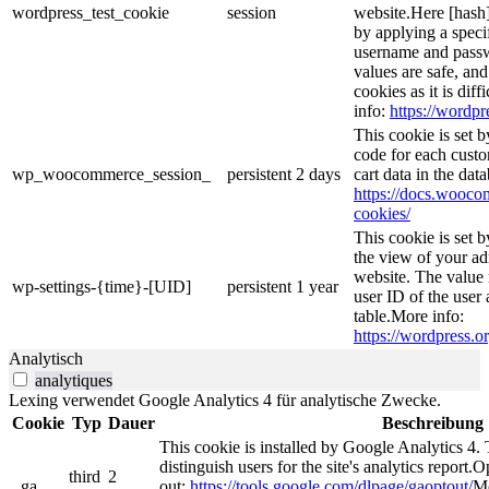
wordpress_test_cookie
session
website.Here [hash] 
by applying a speci
username and passwo
values are safe, an
cookies as it is dif
info:
https://wordpr
This cookie is set
code for each custo
wp_woocommerce_session_
persistent
2 days
cart data in the da
https://docs.woo
cookies/
This cookie is set 
the view of your ad
website. The value 
wp-settings-{time}-[UID]
persistent
1 year
user ID of the user 
table.More info:
https://wordpress.or
Analytisch
analytiques
Lexing verwendet Google Analytics 4 für analytische Zwecke.
Cookie
Typ
Dauer
Beschreibung
This cookie is installed by Google Analytics 4. 
distinguish users for the site's analytics report.O
third
2
_ga
out:
https://tools.google.com/dlpage/gaoptout/
Mo