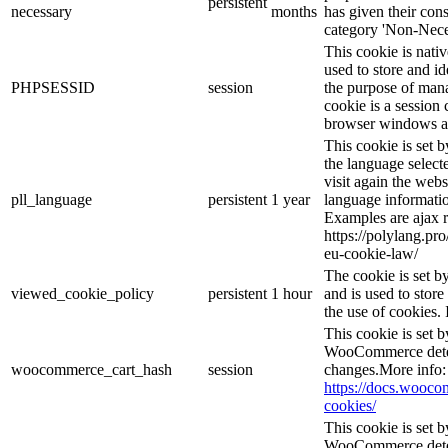
persistent
necessary
months
has given their con
category 'Non-Nece
This cookie is nati
used to store and id
PHPSESSID
session
the purpose of mana
cookie is a session 
browser windows ar
This cookie is set 
the language selec
visit again the webs
pll_language
persistent
1 year
language informatio
Examples are ajax r
https://polylang.pr
eu-cookie-law/
The cookie is set 
viewed_cookie_policy
persistent
1 hour
and is used to stor
the use of cookies. 
This cookie is set
WooCommerce deter
woocommerce_cart_hash
session
changes.More info:
https://docs.woo
cookies/
This cookie is set
WooCommerce deter