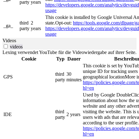
party
years
https://developers.google.com/analytics/devguide
usage
This cookie is installed by Google Universal Ana
third
2
state.Opt-out:
https://tools.google.com/dlpage/g
_ga_
party
years
https://developers.google.com/analytics/devguide
usage
Videos
videos
Lexing verwendet YouTube für die Videowiedergabe auf ihrer Seite.
Cookie
Typ
Dauer
Beschreibu
This cookie is set by YouTub
unique ID for tracking users
third
30
GPS
geographical locationMore i
party
minutes
https://policies.google.com/
hl=en
Used by Google DoubleClick
information about how the us
website and any other adver
third
visiting the website. This is 
IDE
2 years
party
users with ads that are relev
according to the user profile
https://policies.google.com/
hl=en