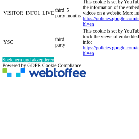
This cookie is set by YouTub
the information of the emb
third
5
VISITOR_INFO1_LIVE
videos on a website.More in
party
months
https://policies.google.com/
hl=en
This cookie is set by YouTub
track the views of embedde
third
YSC
info:
party
https://policies.google.com/
hl=en
Speichern und akzeptieren
Powered by GDPR Cookie Compliance