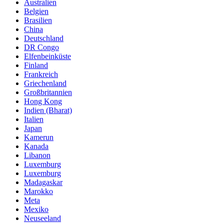
Australien
Belgien
Brasilien
China
Deutschland
DR Congo
Elfenbeinküste
Finland
Frankreich
Griechenland
Großbritannien
Hong Kong
Indien (Bharat)
Italien
Japan
Kamerun
Kanada
Libanon
Luxemburg
Luxemburg
Madagaskar
Marokko
Meta
Mexiko
Neuseeland