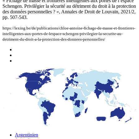
« Fichage de masse et frontières intelligentes aux portes de l’espace
Schengen. Privilégier la sécurité au détriment du droit à la protection
des données personnelles ? », Annales de Droit de Louvain, 2021/2,
pp. 507-543.
https://lexing.be/de/publications/chloe-antoine-fichage-de-masse-et-frontieres-
intelligentes-aux-portes-de-lespace-schengen-privilegier-la-securite-au-
detriment-du-droit-a-la-protection-des-donnees-personnelles/
Argentinien