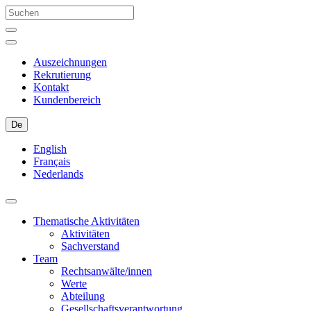
Auszeichnungen
Rekrutierung
Kontakt
Kundenbereich
De
English
Français
Nederlands
Thematische Aktivitäten
Aktivitäten
Sachverstand
Team
Rechtsanwälte/innen
Werte
Abteilung
Gesellschaftsverantwortung