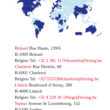
Brüssel
Rue Haute, 139/6
B-1000 Brüssel
Belgien
Tel.
+32 2 381 11 91
brussels@lexing.be
Charleroi
Rue Destrée, 68
B-6001 Charleroi
Belgien
Tel.
+3271555308
charleroi@lexing.be
Lüttich
Boulevard d’Avroy, 280
B-4000 Lüttich
Belgien
Tel.
+32 4 229 20 10
liege@lexing.be
Namur
Avenue de Luxembourg, 152
B-5100 Jambes