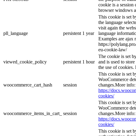
cookie is a session 
browser windows ar
This cookie is set 
the language selec
visit again the webs
pll_language
persistent
1 year
language informatio
Examples are ajax r
https://polylang.pr
eu-cookie-law/
The cookie is set 
viewed_cookie_policy
persistent
1 hour
and is used to stor
the use of cookies. 
This cookie is set
WooCommerce deter
woocommerce_cart_hash
session
changes.More info:
https://docs.woo
cookies/
This cookie is set
WooCommerce deter
woocommerce_items_in_cart_
session
changes.More info:
https://docs.woo
cookies/
This cookie is set b