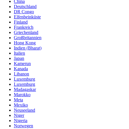
China
Deutschland
DR Congo
Elfenbeinküste
Finland
Frankreich
Griechenland
Großbritannien
Hong Kong
Indien (Bharat)
Italien
Japan
Kamerun
Kanada
Libanon
Luxemburg
Luxemburg
Madagaskar
Marokko
Meta
Mexiko
Neuseeland
Niger
Nigeria
Norwegen