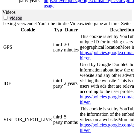
party
years
https://developers.google.com/analytics/devguide
usage
Videos
videos
Lexing verwendet YouTube für die Videowiedergabe auf ihrer Seite.
Cookie
Typ
Dauer
Beschreibu
This cookie is set by YouTub
unique ID for tracking users
third
30
GPS
geographical locationMore i
party
minutes
https://policies.google.com/
hl=en
Used by Google DoubleClick
information about how the us
website and any other adver
third
visiting the website. This is 
IDE
2 years
party
users with ads that are relev
according to the user profile
https://policies.google.com/
hl=en
This cookie is set by YouTub
the information of the emb
third
5
VISITOR_INFO1_LIVE
videos on a website.More in
party
months
https://policies.google.com/
hl=en