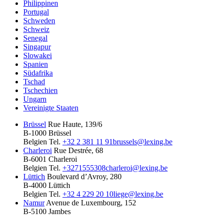
Philippinen
Portugal
Schweden
Schweiz
Senegal
Singapur
Slowakei
Spanien
Südafrika
Tschad
Tschechien
Ungarn
Vereinigte Staaten
Brüssel
Rue Haute, 139/6
B-1000 Brüssel
Belgien
Tel.
+32 2 381 11 91
brussels@lexing.be
Charleroi
Rue Destrée, 68
B-6001 Charleroi
Belgien
Tel.
+3271555308
charleroi@lexing.be
Lüttich
Boulevard d’Avroy, 280
B-4000 Lüttich
Belgien
Tel.
+32 4 229 20 10
liege@lexing.be
Namur
Avenue de Luxembourg, 152
B-5100 Jambes