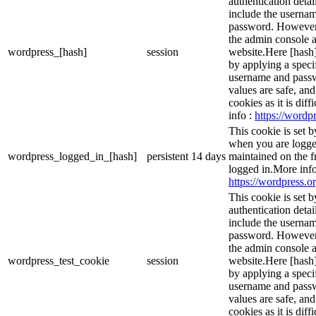
authentication detai
include the userna
password. However, 
the admin console a
wordpress_[hash]
session
website.Here [hash] 
by applying a speci
username and passwo
values are safe, an
cookies as it is dif
info :
https://wordpr
This cookie is set 
when you are logge
wordpress_logged_in_[hash]
persistent
14 days
maintained on the f
logged in.More info
https://wordpress.or
This cookie is set b
authentication detai
include the userna
password. However, 
the admin console a
wordpress_test_cookie
session
website.Here [hash] 
by applying a speci
username and passwo
values are safe, an
cookies as it is dif