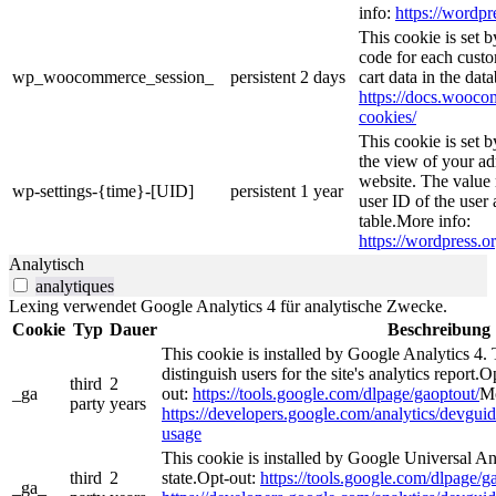
info:
https://wordpr
This cookie is set
code for each custo
wp_woocommerce_session_
persistent
2 days
cart data in the da
https://docs.woo
cookies/
This cookie is set 
the view of your ad
website. The value 
wp-settings-{time}-[UID]
persistent
1 year
user ID of the user 
table.More info:
https://wordpress.or
Analytisch
analytiques
Lexing verwendet Google Analytics 4 für analytische Zwecke.
Cookie
Typ
Dauer
Beschreibung
This cookie is installed by Google Analytics 4. 
distinguish users for the site's analytics report.O
third
2
_ga
out:
https://tools.google.com/dlpage/gaoptout/
Mo
party
years
https://developers.google.com/analytics/devguide
usage
This cookie is installed by Google Universal Ana
third
2
state.Opt-out:
https://tools.google.com/dlpage/g
_ga_