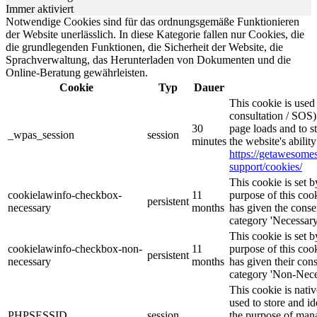
Immer aktiviert
Notwendige Cookies sind für das ordnungsgemäße Funktionieren
der Website unerlässlich. In diese Kategorie fallen nur Cookies, die
die grundlegenden Funktionen, die Sicherheit der Website, die
Sprachverwaltung, das Herunterladen von Dokumenten und die
Online-Beratung gewährleisten.
Cookie
Typ
Dauer
This cookie is use
consultation / SOS)
30
page loads and to s
_wpas_session
session
minutes
the website's abilit
https://getawesom
support/cookies/
This cookie is set
cookielawinfo-checkbox-
11
purpose of this cook
persistent
necessary
months
has given the conse
category 'Necessary
This cookie is set
cookielawinfo-checkbox-non-
11
purpose of this cook
persistent
necessary
months
has given their con
category 'Non-Nece
This cookie is nati
used to store and id
PHPSESSID
session
the purpose of mana