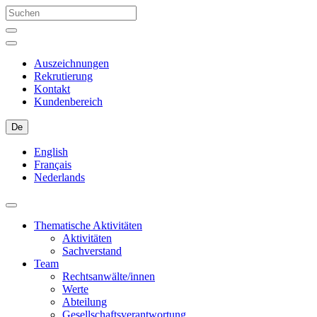
Auszeichnungen
Rekrutierung
Kontakt
Kundenbereich
De
English
Français
Nederlands
Thematische Aktivitäten
Aktivitäten
Sachverstand
Team
Rechtsanwälte/innen
Werte
Abteilung
Gesellschaftsverantwortung