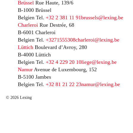
Brüssel
Rue Haute, 139/6
B-1000 Brüssel
Belgien
Tel.
+32 2 381 11 91
brussels@lexing.be
Charleroi
Rue Destrée, 68
B-6001 Charleroi
Belgien
Tel.
+3271555308
charleroi@lexing.be
Lüttich
Boulevard d’Avroy, 280
B-4000 Lüttich
Belgien
Tel.
+32 4 229 20 10
liege@lexing.be
Namur
Avenue de Luxembourg, 152
B-5100 Jambes
Belgien
Tel.
+32 81 21 22 23
namur@lexing.be
© 2026 Lexing