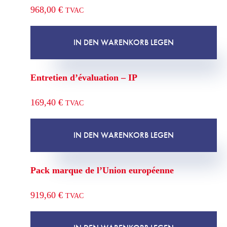
968,00
€
TVAC
IN DEN WARENKORB LEGEN
Entretien d’évaluation – IP
169,40
€
TVAC
IN DEN WARENKORB LEGEN
Pack marque de l’Union européenne
919,60
€
TVAC