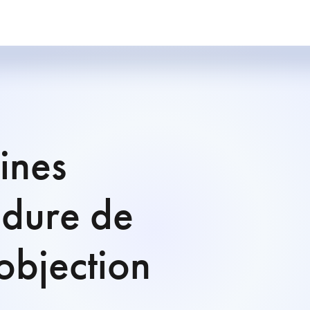
ines
édure de
objection