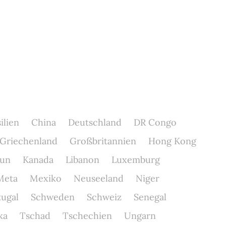
ilien
China
Deutschland
DR Congo
Griechenland
Großbritannien
Hong Kong
un
Kanada
Libanon
Luxemburg
Meta
Mexiko
Neuseeland
Niger
tugal
Schweden
Schweiz
Senegal
ka
Tschad
Tschechien
Ungarn