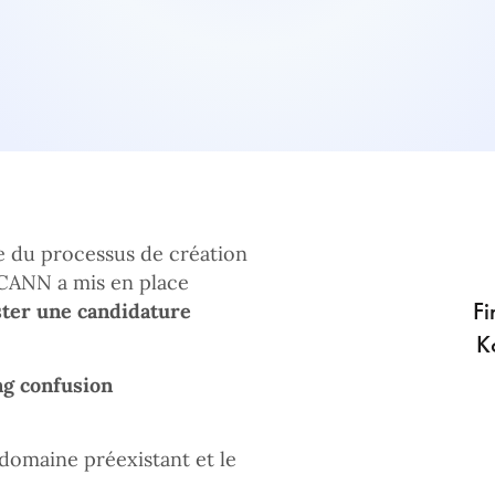
re du processus de création
’ICANN a mis en place
Fi
ster une candidature
K
ng confusion
 domaine préexistant et le