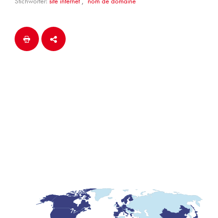
Stichwörter:
site internet
,
nom de domaine