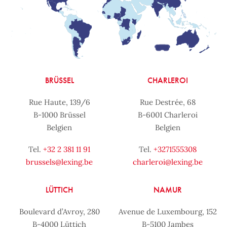
BRÜSSEL
CHARLEROI
Rue Haute, 139/6
Rue Destrée, 68
B-1000 Brüssel
B-6001 Charleroi
Belgien
Belgien
Tel.
+32 2 381 11 91
Tel.
+3271555308
brussels@lexing.be
charleroi@lexing.be
LÜTTICH
NAMUR
Boulevard d’Avroy, 280
Avenue de Luxembourg, 152
B-4000 Lüttich
B-5100 Jambes