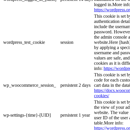
logged in.More info
https://wordpress.or
This cookie is set b
authentication detai
include the userna
password. However, 
the admin console a
wordpress_test_cookie
session
website.Here [hash] 
by applying a speci
username and passwo
values are safe, an
cookies as it is dif
info:
https://wordpr
This cookie is set
code for each custo
wp_woocommerce_session_
persistent
2 days
cart data in the da
https://docs.woo
cookies/
This cookie is set 
the view of your ad
website. The value 
wp-settings-{time}-[UID]
persistent
1 year
user ID of the user 
table.More info:
https://wordpress.or