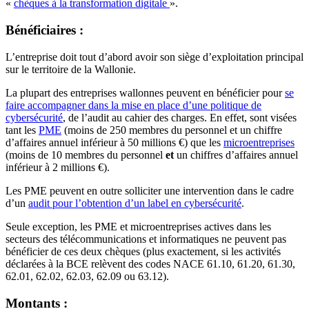
«
chèques à la transformation digitale
».
Bénéficiaires :
L’entreprise doit tout d’abord avoir son siège d’exploitation principal
sur le territoire de la Wallonie.
La plupart des entreprises wallonnes peuvent en bénéficier pour
se
faire accompagner dans la mise en place d’une politique de
cybersécurité
, de l’audit au cahier des charges. En effet, sont visées
tant les
PME
(moins de 250 membres du personnel et un chiffre
d’affaires annuel inférieur à 50 millions €) que les
microentreprises
(moins de 10 membres du personnel
et
un chiffres d’affaires annuel
inférieur à 2 millions €).
Les PME peuvent en outre solliciter une intervention dans le cadre
d’un
audit pour l’obtention d’un label en cybersécurité
.
Seule exception, les PME et microentreprises actives dans les
secteurs des télécommunications et informatiques ne peuvent pas
bénéficier de ces deux chèques (plus exactement, si les activités
déclarées à la BCE relèvent des codes NACE 61.10, 61.20, 61.30,
62.01, 62.02, 62.03, 62.09 ou 63.12).
Montants :