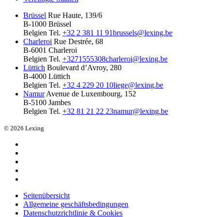
Brüssel
Rue Haute, 139/6
B-1000 Brüssel
Belgien
Tel.
+32 2 381 11 91
brussels@lexing.be
Charleroi
Rue Destrée, 68
B-6001 Charleroi
Belgien
Tel.
+3271555308
charleroi@lexing.be
Lüttich
Boulevard d’Avroy, 280
B-4000 Lüttich
Belgien
Tel.
+32 4 229 20 10
liege@lexing.be
Namur
Avenue de Luxembourg, 152
B-5100 Jambes
Belgien
Tel.
+32 81 21 22 23
namur@lexing.be
© 2026 Lexing
Seitenübersicht
Allgemeine geschäftsbedingungen
Datenschutzrichtlinie & Cookies