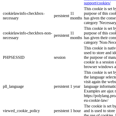
support/cookies/
This cookie is set
cookielawinfo-checkbox-
11
purpose of this cook
persistent
necessary
months
has given the conse
category 'Necessary
This cookie is set
cookielawinfo-checkbox-non-
11
purpose of this cook
persistent
necessary
months
has given their con
category 'Non-Nece
This cookie is nati
used to store and id
PHPSESSID
session
the purpose of mana
cookie is a session 
browser windows ar
This cookie is set 
the language selec
visit again the webs
pll_language
persistent
1 year
language informatio
Examples are ajax r
https://polylang.pr
eu-cookie-law/
The cookie is set 
viewed_cookie_policy
persistent
1 hour
and is used to stor
the use of cookies. 