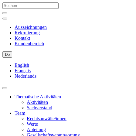
Auszeichnungen
Rekrutierung
Kontakt
Kundenbereich
De
English
Français
Nederlands
Thematische Aktivitäten
Aktivitäten
Sachverstand
Team
Rechtsanwälte/innen
Werte
Abteilung
Gesellschaftsverantwortung