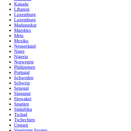
Kanada
Libanon
Luxemburg
Luxemburg
Madagaskar
Marokko
Meta
Mexiko
Neuseeland
Niger
Nigeria
Norwegen
Philippinen
Portugal
Schweden
Schweiz
Senegal
Singapur
Slowakei
Spanien
Südafrika
Tschad
Tschechien
Ungarn
Vereinigte Staaten