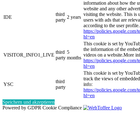
information about how the us
website and any other adver
third
visiting the website. This is 
IDE
2 years
party
users with ads that are relev
according to the user profile
https://policies.google.com/
hl=en
This cookie is set by YouTub
the information of the emb
third
5
VISITOR_INFO1_LIVE
videos on a website.More in
party
months
https://policies.google.com/
hl=en
This cookie is set by YouTub
track the views of embedde
third
YSC
info:
party
https://policies.google.com/
hl=en
Speichern und akzeptieren
Powered by GDPR Cookie Compliance