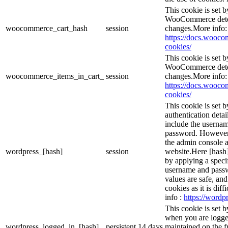
This cookie is set
WooCommerce deter
woocommerce_cart_hash
session
changes.More info:
https://docs.woo
cookies/
This cookie is set
WooCommerce deter
woocommerce_items_in_cart_
session
changes.More info:
https://docs.woo
cookies/
This cookie is set b
authentication detai
include the userna
password. However, 
the admin console a
wordpress_[hash]
session
website.Here [hash] 
by applying a speci
username and passwo
values are safe, an
cookies as it is dif
info :
https://wordpr
This cookie is set 
when you are logge
wordpress_logged_in_[hash]
persistent
14 days
maintained on the f