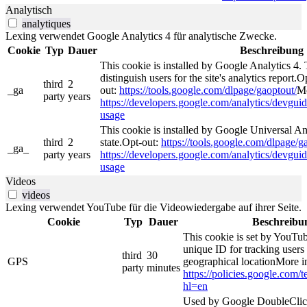
Analytisch
analytiques
Lexing verwendet Google Analytics 4 für analytische Zwecke.
Cookie
Typ
Dauer
Beschreibung
This cookie is installed by Google Analytics 4. 
distinguish users for the site's analytics report.O
third
2
_ga
out:
https://tools.google.com/dlpage/gaoptout/
Mo
party
years
https://developers.google.com/analytics/devguide
usage
This cookie is installed by Google Universal Ana
third
2
state.Opt-out:
https://tools.google.com/dlpage/g
_ga_
party
years
https://developers.google.com/analytics/devguide
usage
Videos
videos
Lexing verwendet YouTube für die Videowiedergabe auf ihrer Seite.
Cookie
Typ
Dauer
Beschreibu
This cookie is set by YouTub
unique ID for tracking users
third
30
GPS
geographical locationMore i
party
minutes
https://policies.google.com/
hl=en
Used by Google DoubleClick