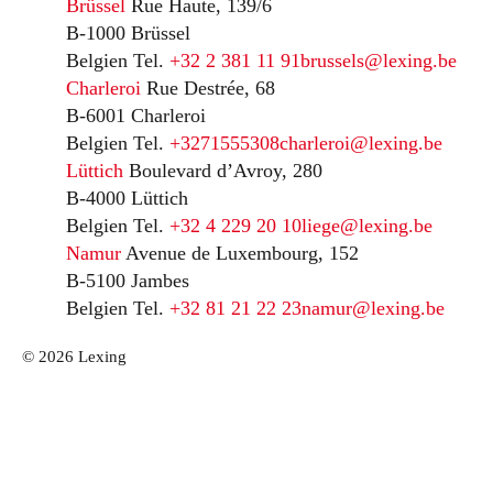
Brüssel
Rue Haute, 139/6
B-1000 Brüssel
Belgien
Tel.
+32 2 381 11 91
brussels@lexing.be
Charleroi
Rue Destrée, 68
B-6001 Charleroi
Belgien
Tel.
+3271555308
charleroi@lexing.be
Lüttich
Boulevard d’Avroy, 280
B-4000 Lüttich
Belgien
Tel.
+32 4 229 20 10
liege@lexing.be
Namur
Avenue de Luxembourg, 152
B-5100 Jambes
Belgien
Tel.
+32 81 21 22 23
namur@lexing.be
© 2026 Lexing