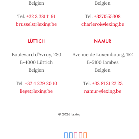
Belgien
Belgien
Tel.
+32 2 381 11 91
Tel.
+3271555308
brussels@lexing.be
charleroi@lexing.be
LÜTTICH
NAMUR
Boulevard d’Avroy, 280
Avenue de Luxembourg, 152
B-4000 Lüttich
B-5100 Jambes
Belgien
Belgien
Tel.
+32 4 229 20 10
Tel.
+32 81 21 22 23
liege@lexing.be
namur@lexing.be
© 2026 Lexing