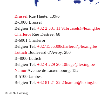
Brüssel
Rue Haute, 139/6
B-1000 Brüssel
Belgien
Tel.
+32 2 381 11 91
brussels@lexing.be
Charleroi
Rue Destrée, 68
B-6001 Charleroi
Belgien
Tel.
+3271555308
charleroi@lexing.be
Lüttich
Boulevard d’Avroy, 280
B-4000 Lüttich
Belgien
Tel.
+32 4 229 20 10
liege@lexing.be
Namur
Avenue de Luxembourg, 152
B-5100 Jambes
Belgien
Tel.
+32 81 21 22 23
namur@lexing.be
© 2026 Lexing