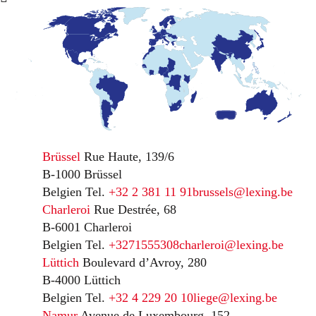
Brüssel
Rue Haute, 139/6
B-1000 Brüssel
Belgien
Tel.
+32 2 381 11 91
brussels@lexing.be
Charleroi
Rue Destrée, 68
B-6001 Charleroi
Belgien
Tel.
+3271555308
charleroi@lexing.be
Lüttich
Boulevard d’Avroy, 280
B-4000 Lüttich
Belgien
Tel.
+32 4 229 20 10
liege@lexing.be
Namur
Avenue de Luxembourg, 152