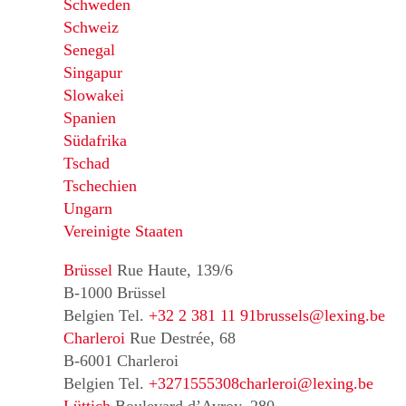
Schweden
Schweiz
Senegal
Singapur
Slowakei
Spanien
Südafrika
Tschad
Tschechien
Ungarn
Vereinigte Staaten
Brüssel
Rue Haute, 139/6
B-1000 Brüssel
Belgien
Tel.
+32 2 381 11 91
brussels@lexing.be
Charleroi
Rue Destrée, 68
B-6001 Charleroi
Belgien
Tel.
+3271555308
charleroi@lexing.be
Lüttich
Boulevard d’Avroy, 280