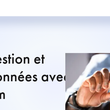
tion et
onnées avec
m