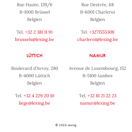
Rue Haute, 139/6
Rue Destrée, 68
B-1000 Brüssel
B-6001 Charleroi
Belgien
Belgien
Tel.
+32 2 381 11 91
Tel.
+3271555308
brussels@lexing.be
charleroi@lexing.be
LÜTTICH
NAMUR
Boulevard d’Avroy, 280
Avenue de Luxembourg, 152
B-4000 Lüttich
B-5100 Jambes
Belgien
Belgien
Tel.
+32 4 229 20 10
Tel.
+32 81 21 22 23
liege@lexing.be
namur@lexing.be
© 2026 Lexing