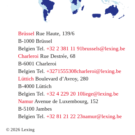
Brüssel
Rue Haute, 139/6
B-1000 Brüssel
Belgien
Tel.
+32 2 381 11 91
brussels@lexing.be
Charleroi
Rue Destrée, 68
B-6001 Charleroi
Belgien
Tel.
+3271555308
charleroi@lexing.be
Lüttich
Boulevard d’Avroy, 280
B-4000 Lüttich
Belgien
Tel.
+32 4 229 20 10
liege@lexing.be
Namur
Avenue de Luxembourg, 152
B-5100 Jambes
Belgien
Tel.
+32 81 21 22 23
namur@lexing.be
© 2026 Lexing