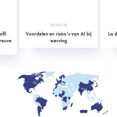
20/03/24
fil
Voordelen en risico’s van AI bij
La 
preuve
werving