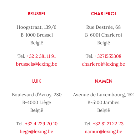
BRUSSEL
CHARLEROI
Hoogstraat, 139/6
Rue Destrée, 68
B-1000 Brussel
B-6001 Charleroi
België
België
Tel.
+32 2 381 11 91
Tel.
+3271555308
brussels@lexing.be
charleroi@lexing.be
LUIK
NAMEN
Boulevard d’Avroy, 280
Avenue de Luxembourg, 152
B-4000 Liège
B-5100 Jambes
België
België
Tel.
+32 4 229 20 10
Tel.
+32 81 21 22 23
liege@lexing.be
namur@lexing.be