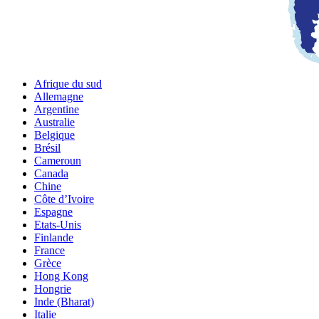
Afrique du sud
Allemagne
Argentine
Australie
Belgique
Brésil
Cameroun
Canada
Chine
Côte d’Ivoire
Espagne
Etats-Unis
Finlande
France
Grèce
Hong Kong
Hongrie
Inde (Bharat)
Italie