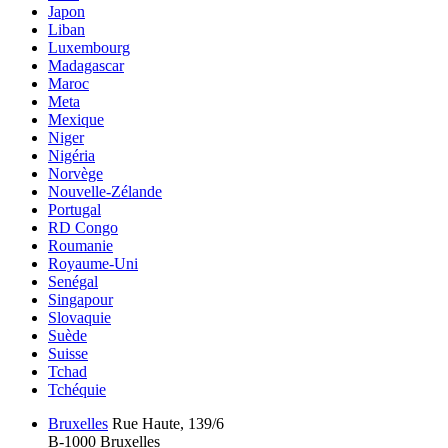
Japon
Liban
Luxembourg
Madagascar
Maroc
Meta
Mexique
Niger
Nigéria
Norvège
Nouvelle-Zélande
Portugal
RD Congo
Roumanie
Royaume-Uni
Senégal
Singapour
Slovaquie
Suède
Suisse
Tchad
Tchéquie
Bruxelles
Rue Haute, 139/6
B-1000 Bruxelles