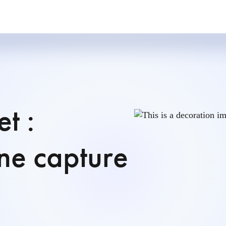
t :
une capture