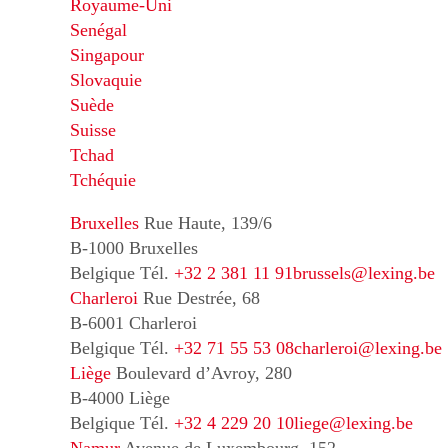
Royaume-Uni
Senégal
Singapour
Slovaquie
Suède
Suisse
Tchad
Tchéquie
Bruxelles
Rue Haute, 139/6
B-1000 Bruxelles
Belgique
Tél.
+32 2 381 11 91
brussels@lexing.be
Charleroi
Rue Destrée, 68
B-6001 Charleroi
Belgique
Tél.
+32 71 55 53 08
charleroi@lexing.be
Liège
Boulevard d’Avroy, 280
B-4000 Liège
Belgique
Tél.
+32 4 229 20 10
liege@lexing.be
Namur
Avenue de Luxembourg, 152