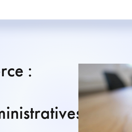
ce :
inistratives