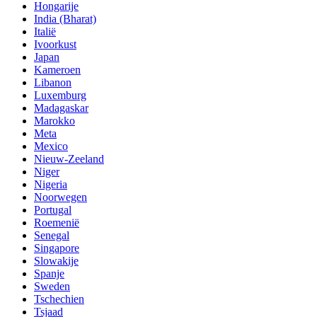
Hongarije
India (Bharat)
Italië
Ivoorkust
Japan
Kameroen
Libanon
Luxemburg
Madagaskar
Marokko
Meta
Mexico
Nieuw-Zeeland
Niger
Nigeria
Noorwegen
Portugal
Roemenië
Senegal
Singapore
Slowakije
Spanje
Sweden
Tschechien
Tsjaad