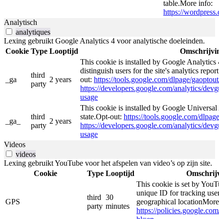
table.More info:
https://wordpress.
Analytisch
analytiques
Lexing gebruikt Google Analytics 4 voor analytische doeleinden.
Cookie
Type
Looptijd
Omschrijvi
This cookie is installed by Google Analytics 
distinguish users for the site's analytics repor
third
_ga
2 years
out:
https://tools.google.com/dlpage/gaoptout
party
https://developers.google.com/analytics/devgu
usage
This cookie is installed by Google Universal 
third
state.Opt-out:
https://tools.google.com/dlpag
_ga_
2 years
party
https://developers.google.com/analytics/devgu
usage
Videos
videos
Lexing gebruikt YouTube voor het afspelen van video’s op zijn site.
Cookie
Type
Looptijd
Omschrij
This cookie is set by YouT
unique ID for tracking user
third
30
GPS
geographical locationMore
party
minutes
https://policies.google.co