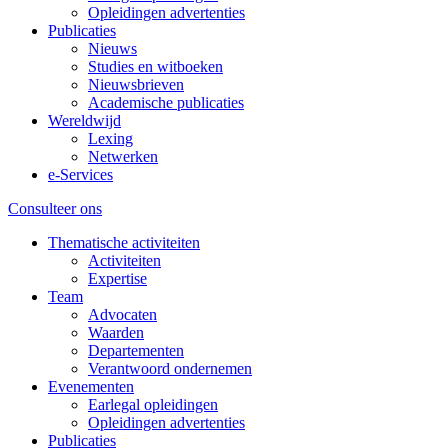
Opleidingen advertenties
Publicaties
Nieuws
Studies en witboeken
Nieuwsbrieven
Academische publicaties
Wereldwijd
Lexing
Netwerken
e-Services
Consulteer ons
Thematische activiteiten
Activiteiten
Expertise
Team
Advocaten
Waarden
Departementen
Verantwoord ondernemen
Evenementen
Earlegal opleidingen
Opleidingen advertenties
Publicaties