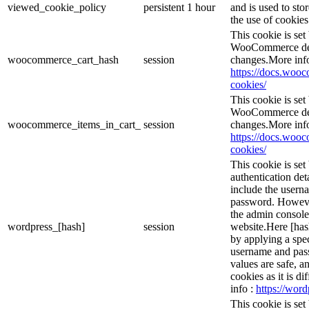
viewed_cookie_policy
persistent
1 hour
and is used to sto
the use of cookies
This cookie is se
WooCommerce dete
woocommerce_cart_hash
session
changes.More inf
https://docs.wo
cookies/
This cookie is se
WooCommerce dete
woocommerce_items_in_cart_
session
changes.More inf
https://docs.wo
cookies/
This cookie is set
authentication det
include the usern
password. However,
the admin console
wordpress_[hash]
session
website.Here [hash
by applying a spec
username and passw
values are safe, a
cookies as it is d
info :
https://word
This cookie is set