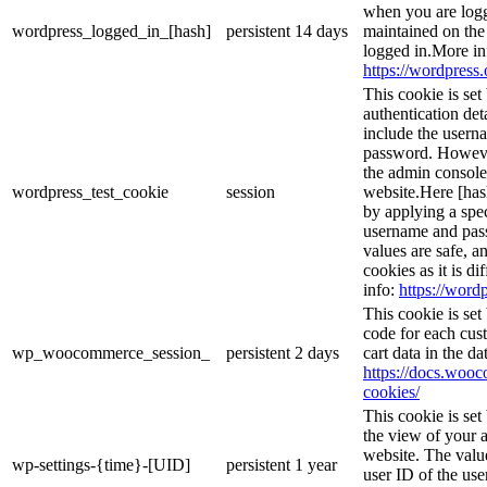
when you are logg
wordpress_logged_in_[hash]
persistent
14 days
maintained on the
logged in.More in
https://wordpress.
This cookie is set
authentication det
include the usern
password. However,
the admin console
wordpress_test_cookie
session
website.Here [hash
by applying a spec
username and passw
values are safe, a
cookies as it is d
info:
https://wordp
This cookie is se
code for each cust
wp_woocommerce_session_
persistent
2 days
cart data in the d
https://docs.wo
cookies/
This cookie is se
the view of your a
website. The valu
wp-settings-{time}-[UID]
persistent
1 year
user ID of the use