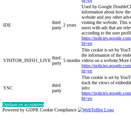
hl=en
Used by Google DoubleCli
information about how the 
website and any other adve
third
visiting the website. This i
IDE
2 years
party
users with ads that are rel
according to the user profi
https://policies.google.co
hl=en
This cookie is set by YouT
the information of the e
third
VISITOR_INFO1_LIVE
5 months
videos on a website.More i
party
https://policies.google.co
hl=en
This cookie is set by YouT
track the views of embed
third
YSC
info:
party
https://policies.google.co
hl=en
Opslaan en accepteren
Powered by GDPR Cookie Compliance