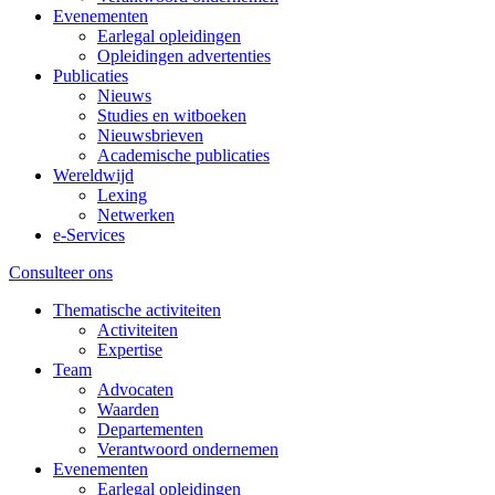
Evenementen
Earlegal opleidingen
Opleidingen advertenties
Publicaties
Nieuws
Studies en witboeken
Nieuwsbrieven
Academische publicaties
Wereldwijd
Lexing
Netwerken
e-Services
Consulteer ons
Thematische activiteiten
Activiteiten
Expertise
Team
Advocaten
Waarden
Departementen
Verantwoord ondernemen
Evenementen
Earlegal opleidingen