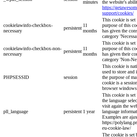
minutes
the website's abil
https://getaweso
support/cookies/
This cookie is s
cookielawinfo-checkbox-
11
purpose of this co
persistent
necessary
months
has given the cons
category 'Necessar
This cookie is s
cookielawinfo-checkbox-non-
11
purpose of this co
persistent
necessary
months
has given their co
category 'Non-Nec
This cookie is nat
used to store and 
PHPSESSID
session
the purpose of ma
cookie is a sessio
browser windows 
This cookie is se
the language sele
visit again the web
pll_language
persistent
1 year
language informat
Examples are ajax
https://polylang.p
eu-cookie-law/
The cookie is se