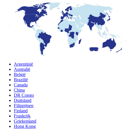
Argentinië
Australië
België
Brazilië
Canada
China
DR Congo
Duitsland
Filippijnen
Finland
Frankrijk
Griekenland
Hong Kong