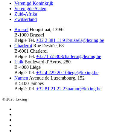
Verenigd Koninkrijk
Verenigde Staten
Zuid-Afrika
Zwitserland
Brussel
Hoogstraat, 139/6
B-1000 Brussel
België
Tel.
+32 2 381 11 91
brussels@lexing.be
Charleroi
Rue Destrée, 68
B-6001 Charleroi
België
Tel.
+3271555308
charleroi@lexing.be
Luik
Boulevard d’Avroy, 280
B-4000 Liège
België
Tel.
+32 4 229 20 10
liege@lexing.be
Namen
Avenue de Luxembourg, 152
B-5100 Jambes
België
Tel.
+32 81 21 22 23
namur@lexing.be
© 2026 Lexing