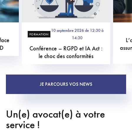
10 septembre 2026 de 12:30 à
FORMATION
14:30
 face
L’a
PD
assu
Conférence – RGPD et IA Act :
le choc des conformités
JE PARCOURS VOS NEWS
Un(e) avocat(e) à votre
service !