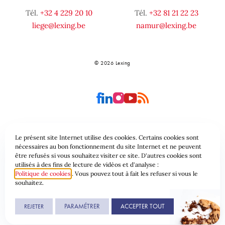
Tél.
+32 4 229 20 10
Tél.
+32 81 21 22 23
liege@lexing.be
namur@lexing.be
© 2026 Lexing
Le présent site Internet utilise des cookies. Certains cookies sont
Plan du site
Conditions générales
nécessaires au bon fonctionnement du site Internet et ne peuvent
être refusés si vous souhaitez visiter ce site. D'autres cookies sont
utilisés à des fins de lecture de vidéos et d'analyse :
Protection des données & Cookies
Politique de cookies
. Vous pouvez tout à fait les refuser si vous le
souhaitez.
Une réalisation de
PARAMÉTRER
ACCEPTER TOUT
REJETER