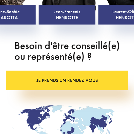
ne-Sophie
Jean-François
Laurent-Oli
AROTTA
HENROTTE
HENROT
Besoin d'être conseillé(e)
ou représenté(e) ?
JE PRENDS UN RENDEZ-VOUS