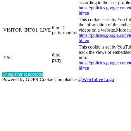
according to the user profil
https://policies.google.com/
hl=en
This cookie is set by YouTu
the information of the emb
third
5
VISITOR_INFO1_LIVE
videos on a website.More in
party
months
https://policies.google.com/
hl=en
This cookie is set by YouTub
track the views of embedde
third
YSC
info:
party
https://policies.google.com/
hl=en
Enregistrer et accepter
Powered by GDPR Cookie Compliance