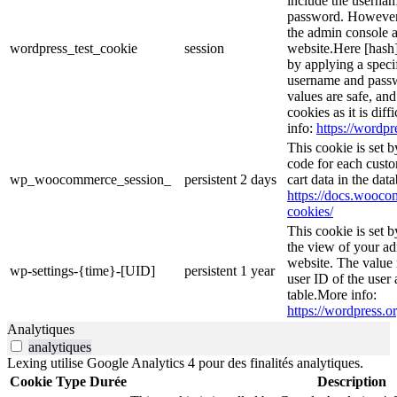
include the userna
password. However, 
the admin console a
wordpress_test_cookie
session
website.Here [hash] 
by applying a speci
username and passwo
values are safe, an
cookies as it is dif
info:
https://wordpr
This cookie is set
code for each custo
wp_woocommerce_session_
persistent
2 days
cart data in the da
https://docs.woo
cookies/
This cookie is set 
the view of your ad
website. The value 
wp-settings-{time}-[UID]
persistent
1 year
user ID of the user 
table.More info:
https://wordpress.or
Analytiques
analytiques
Lexing utilise Google Analytics 4 pour des finalités analytiques.
Cookie
Type
Durée
Description