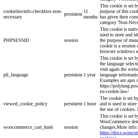
This cookie is set
cookielawinfo-checkbox-non-
11
purpose of this cook
persistent
necessary
months
has given their con
category 'Non-Nece
This cookie is nati
used to store and id
PHPSESSID
session
the purpose of mana
cookie is a session 
browser windows ar
This cookie is set 
the language selec
visit again the webs
pll_language
persistent
1 year
language informatio
Examples are ajax r
https://polylang.pr
eu-cookie-law/
The cookie is set 
viewed_cookie_policy
persistent
1 hour
and is used to stor
the use of cookies. 
This cookie is set
WooCommerce deter
woocommerce_cart_hash
session
changes.More info:
https://docs.woo