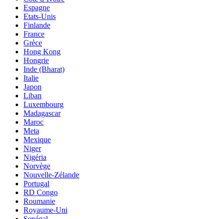
Espagne
Etats-Unis
Finlande
France
Grèce
Hong Kong
Hongrie
Inde (Bharat)
Italie
Japon
Liban
Luxembourg
Madagascar
Maroc
Meta
Mexique
Niger
Nigéria
Norvège
Nouvelle-Zélande
Portugal
RD Congo
Roumanie
Royaume-Uni
Senégal