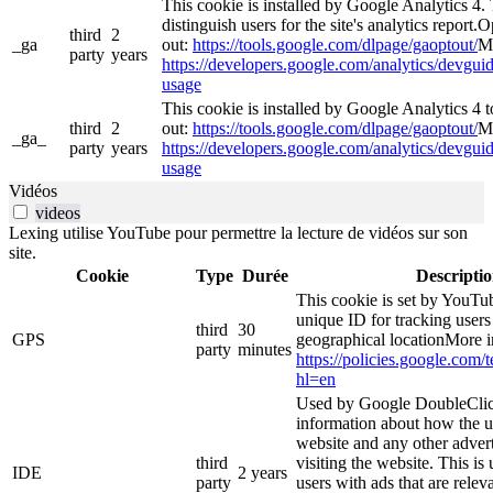
This cookie is installed by Google Analytics 4. 
distinguish users for the site's analytics report.O
third
2
_ga
out:
https://tools.google.com/dlpage/gaoptout/
Mo
party
years
https://developers.google.com/analytics/devguide
usage
This cookie is installed by Google Analytics 4 to
third
2
out:
https://tools.google.com/dlpage/gaoptout/
Mo
_ga_
party
years
https://developers.google.com/analytics/devguide
usage
Vidéos
videos
Lexing utilise YouTube pour permettre la lecture de vidéos sur son
site.
Cookie
Type
Durée
Descripti
This cookie is set by YouTub
unique ID for tracking users
third
30
GPS
geographical locationMore i
party
minutes
https://policies.google.com/
hl=en
Used by Google DoubleClic
information about how the u
website and any other adver
third
visiting the website. This is
IDE
2 years
party
users with ads that are relev