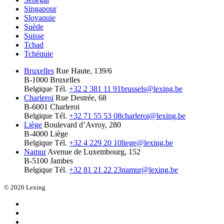
Singapour
Slovaquie
Suède
Suisse
Tchad
Tchéquie
Bruxelles
Rue Haute, 139/6
B-1000 Bruxelles
Belgique
Tél.
+32 2 381 11 91
brussels@lexing.be
Charleroi
Rue Destrée, 68
B-6001 Charleroi
Belgique
Tél.
+32 71 55 53 08
charleroi@lexing.be
Liège
Boulevard d’Avroy, 280
B-4000 Liège
Belgique
Tél.
+32 4 229 20 10
liege@lexing.be
Namur
Avenue de Luxembourg, 152
B-5100 Jambes
Belgique
Tél.
+32 81 21 22 23
namur@lexing.be
© 2026 Lexing