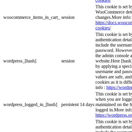
cookies/
This cookie is set
WooCommerce deter
woocommerce_items_in_cart_
session
changes.More info:
https://docs.woo
cookies/
This cookie is set b
authentication detai
include the userna
password. However, 
the admin console a
wordpress_[hash]
session
website.Here [hash] 
by applying a speci
username and passwo
values are safe, an
cookies as it is dif
info :
https://wordpr
This cookie is set 
when you are logge
wordpress_logged_in_[hash]
persistent
14 days
maintained on the f
logged in.More info
https://wordpress.or
This cookie is set b
authentication detai