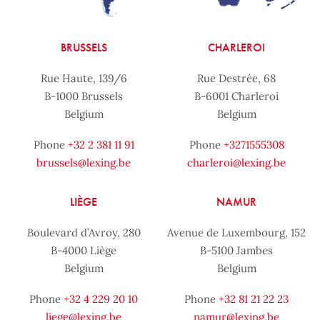
BRUSSELS
CHARLEROI
Rue Haute, 139/6
Rue Destrée, 68
B-1000 Brussels
B-6001 Charleroi
Belgium
Belgium
Phone
+32 2 381 11 91
Phone
+3271555308
brussels@lexing.be
charleroi@lexing.be
LIÈGE
NAMUR
Boulevard d’Avroy, 280
Avenue de Luxembourg, 152
B-4000 Liège
B-5100 Jambes
Belgium
Belgium
Phone
+32 4 229 20 10
Phone
+32 81 21 22 23
liege@lexing.be
namur@lexing.be