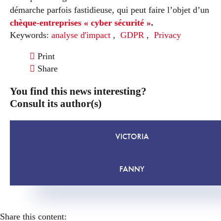
démarche parfois fastidieuse, qui peut faire l’objet d’un
chèque-entreprises « cyber sécurité »
.
Keywords:
analyse d'impact
,
GDPR
,
Privacy
Print
Share
You find this news interesting?
Consult its author(s)
VICTORIA
FANNY
Share this content: