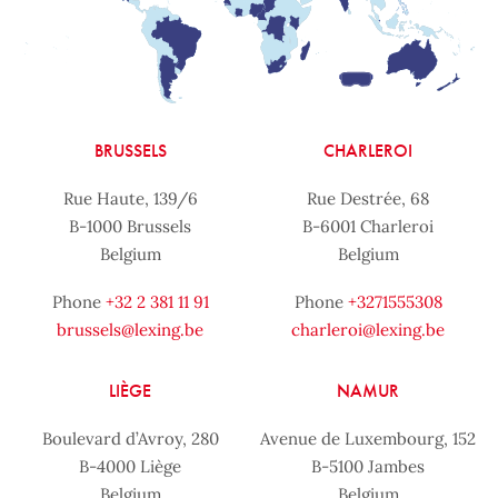
BRUSSELS
CHARLEROI
Rue Haute, 139/6
Rue Destrée, 68
B-1000 Brussels
B-6001 Charleroi
Belgium
Belgium
Phone
+32 2 381 11 91
Phone
+3271555308
brussels@lexing.be
charleroi@lexing.be
LIÈGE
NAMUR
Boulevard d’Avroy, 280
Avenue de Luxembourg, 152
B-4000 Liège
B-5100 Jambes
Belgium
Belgium