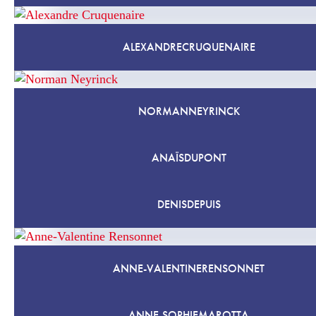
ALEXANDRE
CRUQUENAIRE
NORMAN
NEYRINCK
ANAÏS
DUPONT
DENIS
DEPUIS
ANNE-VALENTINE
RENSONNET
ANNE-SOPHIE
MAROTTA