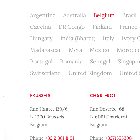
Argentina
Australia
Belgium
Brasil
Czechia
DR Congo
Finland
France
Hungary
India (Bharat)
Italy
Ivory 
Madagascar
Meta
Mexico
Morocc
Portugal
Romania
Senegal
Singapo
Switzerland
United Kingdom
United 
BRUSSELS
CHARLEROI
Rue Haute, 139/6
Rue Destrée, 68
B-1000 Brussels
B-6001 Charleroi
Belgium
Belgium
Phone
+32 2 381 11 91
Phone
+3271555308