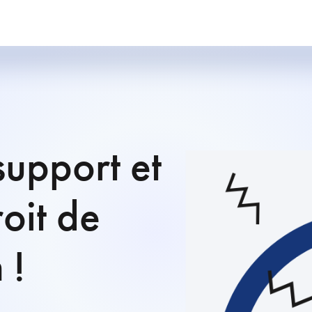
upport et
oit de
 !