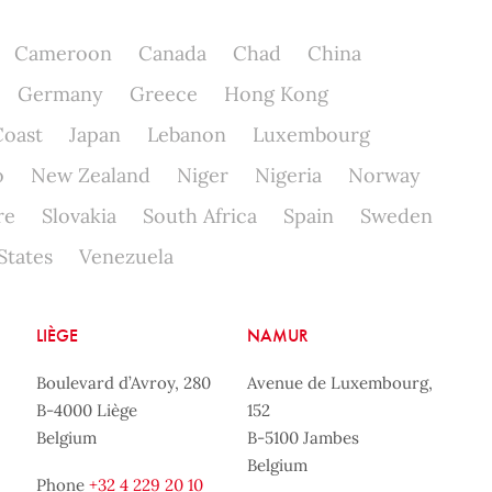
Cameroon
Canada
Chad
China
Germany
Greece
Hong Kong
Coast
Japan
Lebanon
Luxembourg
o
New Zealand
Niger
Nigeria
Norway
re
Slovakia
South Africa
Spain
Sweden
States
Venezuela
LIÈGE
NAMUR
Boulevard d’Avroy, 280
Avenue de Luxembourg,
B-4000 Liège
152
Belgium
B-5100 Jambes
Belgium
Phone
+32 4 229 20 10