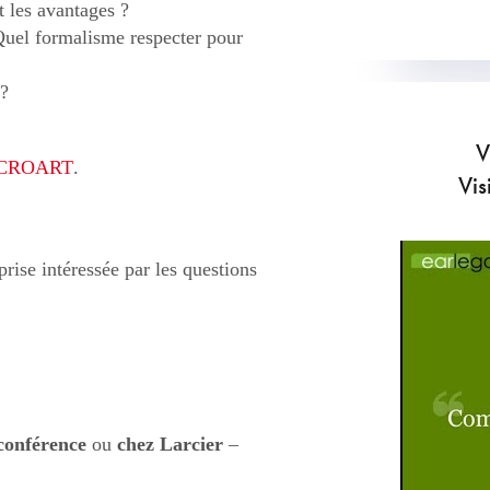
t les avantages ?
uel formalisme respecter pour
 ?
V
ECROART
.
Vis
prise intéressée par les questions
-conférence
ou
chez Larcier
–