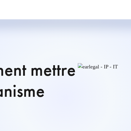
ent mettre
anisme
?