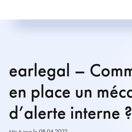
earlegal – Comm
en place un méc
d’alerte interne 
Mis à jour le 08.04.2022