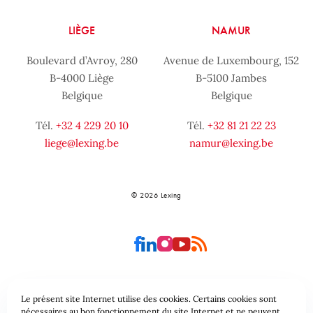
LIÈGE
NAMUR
Boulevard d’Avroy, 280
Avenue de Luxembourg, 152
B-4000 Liège
B-5100 Jambes
Belgique
Belgique
Tél.
+32 4 229 20 10
Tél.
+32 81 21 22 23
liege@lexing.be
namur@lexing.be
© 2026 Lexing
Le présent site Internet utilise des cookies. Certains cookies sont
Plan du site
Conditions générales
nécessaires au bon fonctionnement du site Internet et ne peuvent