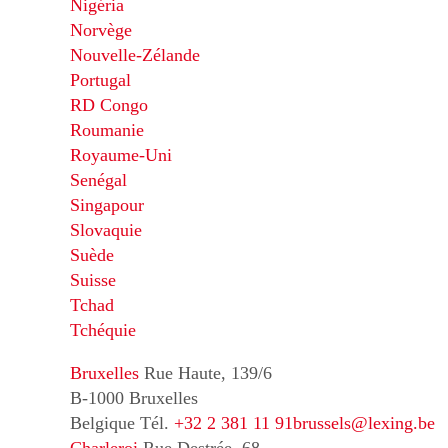
Nigéria
Norvège
Nouvelle-Zélande
Portugal
RD Congo
Roumanie
Royaume-Uni
Senégal
Singapour
Slovaquie
Suède
Suisse
Tchad
Tchéquie
Bruxelles
Rue Haute, 139/6
B-1000 Bruxelles
Belgique
Tél.
+32 2 381 11 91
brussels@lexing.be
Charleroi
Rue Destrée, 68