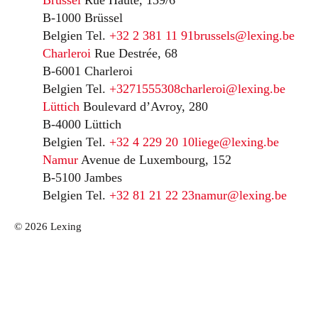
Brüssel
Rue Haute, 139/6
B-1000 Brüssel
Belgien
Tel.
+32 2 381 11 91
brussels@lexing.be
Charleroi
Rue Destrée, 68
B-6001 Charleroi
Belgien
Tel.
+3271555308
charleroi@lexing.be
Lüttich
Boulevard d’Avroy, 280
B-4000 Lüttich
Belgien
Tel.
+32 4 229 20 10
liege@lexing.be
Namur
Avenue de Luxembourg, 152
B-5100 Jambes
Belgien
Tel.
+32 81 21 22 23
namur@lexing.be
© 2026 Lexing