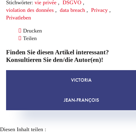
Stichwörter:
vie privée
,
DSGVO
,
violation des données
,
data breach
,
Privacy
,
Privatleben
Drucken
Teilen
Finden Sie diesen Artikel interessant?
Konsultieren Sie den/die Autor(en)!
VICTORIA
JEAN-FRANÇOIS
Diesen Inhalt teilen :