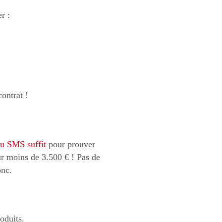
r :
contrat !
ou SMS suffit
pour prouver
ur moins de 3.500 € ! Pas de
onc.
oduits.