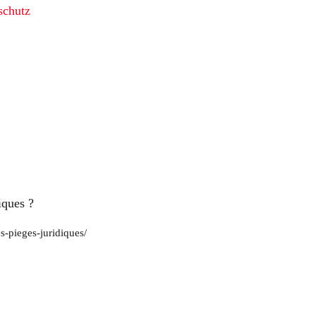
schutz
iques ?
s-pieges-juridiques/