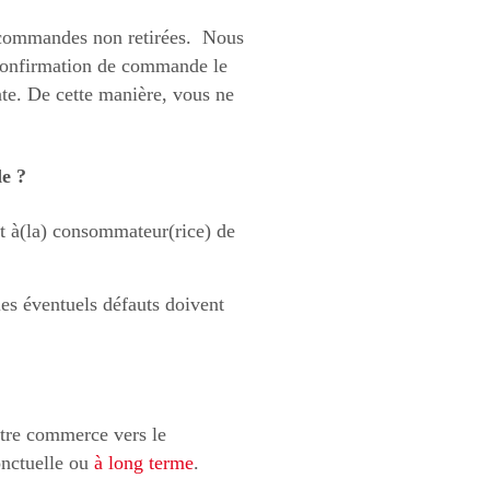
s commandes non retirées. Nous
 confirmation de commande le
nte. De cette manière, vous ne
de ?
et à(la) consommateur(rice) de
 les éventuels défauts doivent
otre commerce vers le
onctuelle ou
à long terme
.