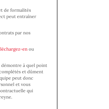
et de formalités
ect peut entraîner
contrats par nos
léchargez-en
ou
e démontre à quel point
n complétés et dûment
 équipe peut donc
rsonnel et vous
ontractuelle qui
Breyne.