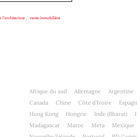
 l’architecture
,
vente immobilière
Afrique du sud
Allemagne
Argentine
Canada
Chine
Côte d’Ivoire
Espag
Hong Kong
Hongrie
Inde (Bharat)
I
Madagascar
Maroc
Meta
Mexique
Nouvelle-Zélande
Portugal
RD Cong