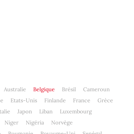
Australie
Belgique
Brésil
Cameroun
ne
Etats-Unis
Finlande
France
Grèce
talie
Japon
Liban
Luxembourg
Niger
Nigéria
Norvège
o
Roumanie
Royaume-Uni
Senégal