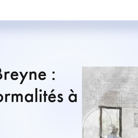
Breyne :
ormalités à